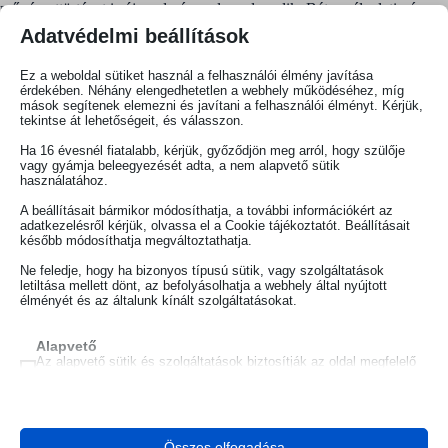
művészettörténet is új eredménnyel gazdagodik. Bátran él a latin és
olasz szövegfilológia eszközeivel, és segédtudományként világi- és
Adatvédelmi beállítások
kánonjogtörténettel.
Ez a weboldal sütiket használ a felhasználói élmény javítása
Külön fejezet tárgyalja a Habsburg- és a pápai diplomácia elhúzódó
érdekében. Néhány elengedhetetlen a webhely működéséhez, míg
tárgyalásait, Pázmánynak a jezsuita rendből átmenetileg kifelé vezető
mások segítenek elemezni és javítani a felhasználói élményt. Kérjük,
tekintse át lehetőségeit, és válasszon.
útját, az ezt övező rendi feszültséget, vádakat, szomaszka novícius-
jelöltségét stb. Fény derül támogatóira és szépszámú ellenségeire.
Ha 16 évesnél fiatalabb, kérjük, győződjön meg arról, hogy szülője
Eldől, hogy kinevezése tényleg aggályos volt-e egyházjogilag, avagy
vagy gyámja beleegyezését adta, a nem alapvető sütik
mégsem, volt-e gyereke, vagy mégsem, fűtötte-e becsvágy, akart-e
használatához.
egyáltalán Magyarország prímása lenni, illetve kinek állt leginkább
A beállításait bármikor módosíthatja, a további információkért az
érdekében, hogy azzá tegye őt, és végül ki lett kinevezésének legfőbb
adatkezelésről kérjük, olvassa el a Cookie tájékoztatót. Beállításait
haszonélvezője. A római és a prágai udvar belső viszonyai és az
később módosíthatja megváltoztathatja.
európai nagypolitika elemzése nyomán tárulnak fel a páratlan
karrierfordulat okai, mozgatórugói a harmincéves háború kitörésének
Ne feledje, hogy ha bizonyos típusú sütik, vagy szolgáltatások
előestéjén.
letiltása mellett dönt, az befolyásolhatja a webhely által nyújtott
élményét és az általunk kínált szolgáltatásokat.
A szerencsés forrásadottságoknak és az itáliai, osztrák, cseh és magyar
levéltárakra kiterjedő széleskörű feltáró munkának köszönhetően az
Alapvető
Az alapvető sütik és szolgáltatások biztosítják az oldal megfelelő
olvasó történeti megismerhetőség különleges mélységeibe juthat el
működéséhez. Ezek a sütik és szolgáltatások a GDPR szerint nem
négy évszázad távlatából. E mélységekbe elsődlegesen a római
igénylik a felhasználó hozzájárulását.
Habsburg diplomáciai és egyházi képviselet mindeddig homályban
Részletek megjelenítése
rejtőző informátorai kalauzolnak el.
Statisztikai
Összes elfogadása