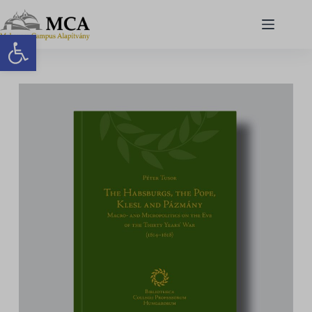
Eszköztár megnyitása