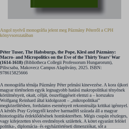
Angol nyelvű monográfia jelent meg Pázmány Péterről a CPH
könyvsorozatában
Péter Tusor, The Habsburgs, the Pope, Klesl and Pázmány:
Macro- and Micropolitics on the Eve of the Thirty Years’ War
(1614-1618)
(Bibliotheca Collegii Professorum Hungarorum),
Piliscsaba, Makovecz Campus Alapítvány, 2025. ISBN:
978615825666
A monográfia témája Pázmány Péter prímási kinevezése. A kora újkori
magyar történelem egyik legnagyobb hatású makropolitikai tényének
körülményeit, okait, célját, összefüggéseit elemzi a – korszakra
Wolfgang Reinhard által kidolgozott – „mikropolitikai”
megközelítésben, fordulatos eseményeit rekonstruálja kritikai igénnyel.
A kérdés Pray Györgytől kezdve harmadfél százada áll a magyar
historiográfia érdeklődésének homlokterében. Mégis csupán részleges,
vagy kifejezetten téves eredmények születtek. A kötet egyaránt felölel
politika-, diplomácia- és egyháztörténeti dimenziókat, sőt a