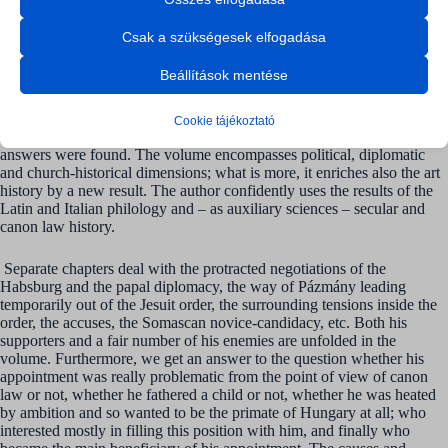
A statisztikai sütik és szolgáltatások felhasználási információkat
mhcookie
The subject of the monograph is the appointment of Péter Pázmány as
gyűjtenek, amelyek lehetővé teszik számunkra, hogy betekintést
the primate of Hungary. It analyzes the causes, aims and interrelations
nyerjünk abba, hogyan lépnek kapcsolatba látogatóink a
wordpress_*
Csak a szükségesek elfogadása
of one of the most influential macro-political facts of the early modern
weboldalunkkal.
wordpress_logged_in_*
Hungarian history with micro-political approach – a technique that was
Részletek megjelenítése
Beállítások mentése
elaborated for the age by Wolfgang Reinhard – and reconstructs its
wordpress_test_cookie
Egyéb szolgáltatások
twisting events with critical sense. The question has attracted
Ez a kategória minden olyan sütit, domaint és szolgáltatást
_ga
(kept for: at least one session)
wp_consent_*
increasing attraction of the Hungarian historiography for three
Cookie tájékoztató
magában foglal, amelyek nem tartoznak a megadott kategóriákba,
centuries starting out from György Pray. Yet only partial or false
vagy amelyeket nem kategorizáltak.
_ga_*
(kept for: at least one session)
wp-settings-*
answers were found. The volume encompasses political, diplomatic
Részletek megjelenítése
wp-settings-time-*
and church-historical dimensions; what is more, it enriches also the art
history by a new result. The author confidently uses the results of the
makovecz-campus.hu
SL_GWPT_Show_Hide_tmp
(kept for: at least one session)
Latin and Italian philology and – as auxiliary sciences – secular and
www.makovecz-campus.hu
canon law history.
sm_spd_caution
(kept for: at least one session)
Separate chapters deal with the protracted negotiations of the
Habsburg and the papal diplomacy, the way of Pázmány leading
temporarily out of the Jesuit order, the surrounding tensions inside the
order, the accuses, the Somascan novice-candidacy, etc. Both his
supporters and a fair number of his enemies are unfolded in the
volume. Furthermore, we get an answer to the question whether his
appointment was really problematic from the point of view of canon
law or not, whether he fathered a child or not, whether he was heated
by ambition and so wanted to be the primate of Hungary at all; who
interested mostly in filling this position with him, and finally who