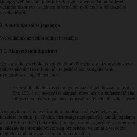
storage, web beacon, pixel). Ezek segítik a weboldal működését,
valamint bizonyos esetekben információt gyűjtenek a felhasználói
viselkedésről.
3. A sütik típusai és jogalapja
Weboldalunk az alábbi sütiket használja:
3.1. Alapvető (mindig aktív):
Ezek a sütik a weboldal megfelelő működéséhez, a biztonsághoz és a
felhasználó által kért funkciók teljesítéséhez, szolgáltatások
nyújtásához elengedhetetlenek.
Ezen sütik alkalmazása nem igényli az érintett hozzájárulását az
Eht. 155. § (4) bekezdése alapján, mivel azok a felhasználó által
kifejezetten kért szolgáltatás nyújtásához feltétlenül szükségesek.
Amennyiben az alapvető sütik működése során személyes adat
kezelése történik (pl. IP-cím, biztonsági naplóadatok), annak jogalapja
a GDPR 6. cikk (1) bekezdés f) pontja szerinti jogos érdek, különösen
a hálózat- és információbiztonság biztosítása, valamint a weboldal
megfelelő működésének fenntartása érdekében.