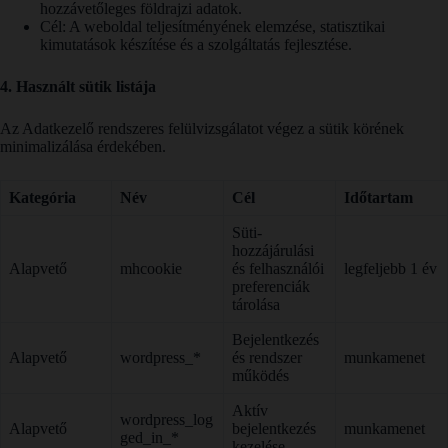
hozzávetőleges földrajzi adatok.
Cél: A weboldal teljesítményének elemzése, statisztikai
kimutatások készítése és a szolgáltatás fejlesztése.
4. Használt sütik listája
Az Adatkezelő rendszeres felülvizsgálatot végez a sütik körének
minimalizálása érdekében.
Kategória
Név
Cél
Időtartam
Süti-
hozzájárulási
Alapvető
mhcookie
és felhasználói
legfeljebb 1 év
preferenciák
tárolása
Bejelentkezés
Alapvető
wordpress_*
és rendszer
munkamenet
működés
Aktív
wordpress_log
Alapvető
bejelentkezés
munkamenet
ged_in_*
kezelése