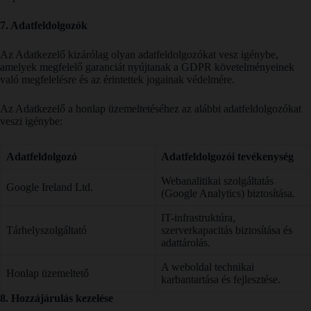
7. Adatfeldolgozók
Az Adatkezelő kizárólag olyan adatfeldolgozókat vesz igénybe,
amelyek megfelelő garanciát nyújtanak a GDPR követelményeinek
való megfelelésre és az érintettek jogainak védelmére.
Az Adatkezelő a honlap üzemeltetéséhez az alábbi adatfeldolgozókat
veszi igénybe:
Adatfeldolgozó
Adatfeldolgozói tevékenység
Webanalitikai szolgáltatás
Google Ireland Ltd.
(Google Analytics) biztosítása.
IT-infrastruktúra,
Tárhelyszolgáltató
szerverkapacitás biztosítása és
adattárolás.
A weboldal technikai
Honlap üzemeltető
karbantartása és fejlesztése.
8. Hozzájárulás kezelése