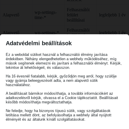
Felhasználói
wp-settings-
Alapvető
felület
legfeljebb 1 év
time-*
beállításai
Felhasználói
Alapvető
wp-settings-*
legfeljebb 1 év
beállítások
Adatvédelmi beállítások
Sütihasználat
wordpress_test
Alapvető
és technikai
munkamenet
_cookie
Ez a weboldal sütiket használ a felhasználói élmény javítása
ellenőrzés
érdekében. Néhány elengedhetetlen a webhely működéséhez, míg
mások segítenek elemezni és javítani a felhasználói élményt. Kérjük,
Google
tekintse át lehetőségeit, és válasszon.
FELHÍVÁS A HITELEZŐK RÉSZÉRE
Analytics
legfeljebb 14
Statisztikai
_ga
Ezúton felhívjuk a Makovecz Campus Alapítvány
látogatottsági
hónap
Ha 16 évesnél fiatalabb, kérjük, győződjön meg arról, hogy szülője
vagy gyámja beleegyezését adta, a nem alapvető sütik
hitelezőit, hogy a követeléseiket a közfeladatként
statisztika
használatához.
felsőoktatási tevékenységet nem ellátó közfeladatot
Google
A beállításait bármikor módosíthatja, a további információkért az
ellátó közérdekű vagyonkezelő alapítványok,
Analytics
legfeljebb 14
adatkezelésről kérjük, olvassa el a Cookie tájékoztatót. Beállításait
Statisztikai
_ga_*
munkamenet
hónap
valamint közérdekű vagyonkezelő alapítvány
később módosíthatja megváltoztathatja.
mérés
megszüntetésével kapcsolatos intézkedésekről szóló
Ne feledje, hogy ha bizonyos típusú sütik, vagy szolgáltatások
A sütik alkalmazott köre és időtartama a weboldal technikai
letiltása mellett dönt, az befolyásolhatja a webhely által nyújtott
1226/2026. (VII. 14.) Korm. határozat (továbbiakban:
élményét és az általunk kínált szolgáltatásokat.
működésének változásával időről időre módosulhat. Az Adatkezelő
„Kormányhatározat”) közzétételét követő negyven
rendszeres felülvizsgálatot végez annak érdekében, hogy a jelen