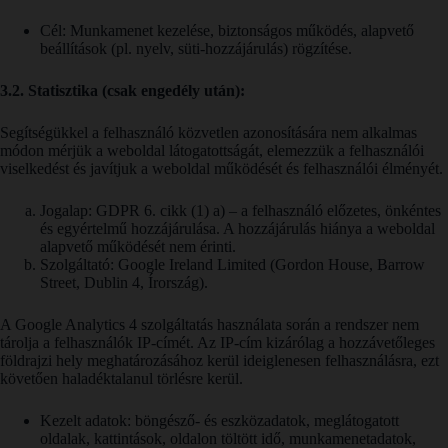
Cél: Munkamenet kezelése, biztonságos működés, alapvető
beállítások (pl. nyelv, süti-hozzájárulás) rögzítése.
3.2. Statisztika (csak engedély után):
Segítségükkel a felhasználó közvetlen azonosítására nem alkalmas
módon mérjük a weboldal látogatottságát, elemezzük a felhasználói
viselkedést és javítjuk a weboldal működését és felhasználói élményét.
Jogalap: GDPR 6. cikk (1) a) – a felhasználó előzetes, önkéntes
és egyértelmű hozzájárulása. A hozzájárulás hiánya a weboldal
alapvető működését nem érinti.
Szolgáltató: Google Ireland Limited (Gordon House, Barrow
Street, Dublin 4, Írország).
A Google Analytics 4 szolgáltatás használata során a rendszer nem
tárolja a felhasználók IP-címét. Az IP-cím kizárólag a hozzávetőleges
földrajzi hely meghatározásához kerül ideiglenesen felhasználásra, ezt
követően haladéktalanul törlésre kerül.
Kezelt adatok: böngésző- és eszközadatok, meglátogatott
oldalak, kattintások, oldalon töltött idő, munkamenetadatok,