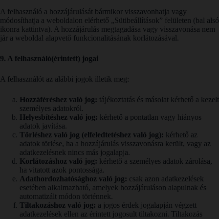
A felhasználó a hozzájárulását bármikor visszavonhatja vagy
módosíthatja a weboldalon elérhető „Sütibeállítások” felületen (bal alsó
ikonra kattintva). A hozzájárulás megtagadása vagy visszavonása nem
jár a weboldal alapvető funkcionalitásának korlátozásával.
9. A felhasználó(érintett) jogai
A felhasználót az alábbi jogok illetik meg:
Hozzáféréshez való jog:
tájékoztatás és másolat kérhető a kezelt
személyes adatokról.
Helyesbítéshez való jog:
kérhető a pontatlan vagy hiányos
adatok javítása.
Törléshez való jog (elfeledtetéshez való jog):
kérhető az
adatok törlése, ha a hozzájárulás visszavonásra került, vagy az
adatkezelésnek nincs más jogalapja.
Korlátozáshoz való jog:
kérhető a személyes adatok zárolása,
ha vitatott azok pontossága.
Adathordozhatósághoz való jog:
csak azon adatkezelések
esetében alkalmazható, amelyek hozzájáruláson alapulnak és
automatizált módon történnek.
Tiltakozáshoz való jog:
a jogos érdek jogalapján végzett
adatkezelések ellen az érintett jogosult tiltakozni. Tiltakozás