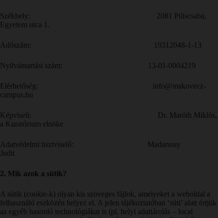
Székhely: 2081 Piliscsaba,
Egyetem utca 1.
Adószám: 19312048-1-13
Nyilvántartási szám: 13-01-0004219
Elérhetőség: info@makovecz-
campus.hu
Képviseli: Dr. Maróth Miklós,
a Kuratórium elnöke
Adatvédelmi tisztviselő: Madarassy
Judit
2. Mik azok a sütik?
A sütik (cookie-k) olyan kis szöveges fájlok, amelyeket a weboldal a
felhasználó eszközén helyez el. A jelen tájékoztatóban ‘süti’ alatt értjük
az egyéb hasonló technológiákat is (pl. helyi adattárolás – local