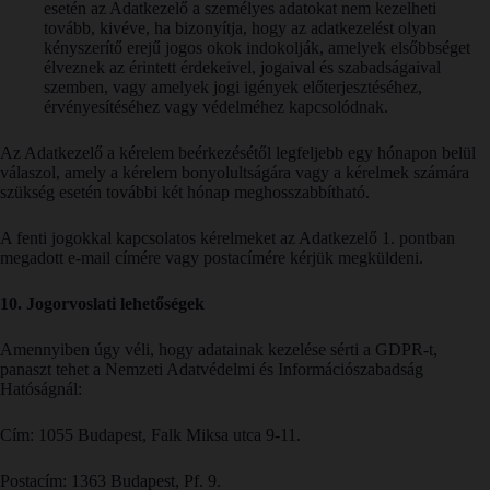
esetén az Adatkezelő a személyes adatokat nem kezelheti
tovább, kivéve, ha bizonyítja, hogy az adatkezelést olyan
kényszerítő erejű jogos okok indokolják, amelyek elsőbbséget
élveznek az érintett érdekeivel, jogaival és szabadságaival
szemben, vagy amelyek jogi igények előterjesztéséhez,
érvényesítéséhez vagy védelméhez kapcsolódnak.
Az Adatkezelő a kérelem beérkezésétől legfeljebb egy hónapon belül
válaszol, amely a kérelem bonyolultságára vagy a kérelmek számára
szükség esetén további két hónap meghosszabbítható.
A fenti jogokkal kapcsolatos kérelmeket az Adatkezelő 1. pontban
megadott e-mail címére vagy postacímére kérjük megküldeni.
10. Jogorvoslati lehetőségek
Amennyiben úgy véli, hogy adatainak kezelése sérti a GDPR-t,
panaszt tehet a Nemzeti Adatvédelmi és Információszabadság
Hatóságnál:
Cím: 1055 Budapest, Falk Miksa utca 9-11.
Postacím: 1363 Budapest, Pf. 9.