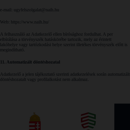
e-mail: ugyfelszolgalat@naih.hu
Web: https://www.naih.hu/
A felhasználó az Adatkezelő ellen bírósághoz fordulhat. A per
elbírálása a törvényszék hatáskörébe tartozik, mely az érintett
lakóhelye vagy tartózkodási helye szerint illetékes törvényszék előtt is
megindítható.
11. Automatizált döntéshozatal
Adatkezelő a jelen tájékoztató szerinti adatkezelések során automatizált
döntéshozatalt vagy profilalkotást nem alkalmaz.