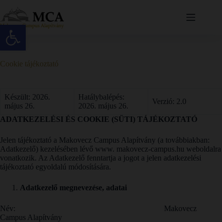
Eszköztár megnyitása
Cookie tájékoztató
Készült: 2026.
Hatálybalépés:
Verzió: 2.0
május 26.
2026. május 26.
ADATKEZELÉSI ÉS COOKIE (SÜTI) TÁJÉKOZTATÓ
Jelen tájékoztató a Makovecz Campus Alapítvány (a továbbiakban:
Adatkezelő) kezelésében lévő www. makovecz-campus.hu weboldalra
vonatkozik. Az Adatkezelő fenntartja a jogot a jelen adatkezelési
tájékoztató egyoldalú módosítására.
Adatkezelő megnevezése, adatai
Név: Makovecz
Campus Alapítvány