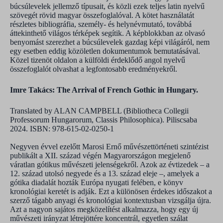
búcsúlevelek jellemző típusait, és közli ezek teljes latin nyelvű
szövegét rövid magyar összefoglalóval. A kötet használatát
részletes bibliográfia, személy- és helynévmutató, továbbá
áttekinthető világos térképek segítik. A képblokkban az olvasó
benyomást szerezhet a búcsúlevelek gazdag képi világáról, nem
egy esetben eddig közöletlen dokumentumok bemutatásával.
Közel tizenöt oldalon a külföldi érdeklődő angol nyelvű
összefoglalót olvashat a legfontosabb eredményekről.
Imre Takács: The Arrival of French Gothic in Hungary.
Translated by ALAN CAMPBELL (Bibliotheca Collegii
Professorum Hungarorum, Classis Philosophica). Piliscsaba
2024. ISBN: 978-615-02-0250-1
Negyven évvel ezelőtt Marosi Ernő művészettörténeti szintézist
publikált a XII. század végén Magyarországon megjelenő
váratlan gótikus művészeti jelenségekről. Azok az évtizedek – a
12. század utolsó negyede és a 13. század eleje –, amelyek a
gótika diadalát hozták Európa nyugati felében, e könyv
kronológiai keretét is adják. Ezt a különösen érdekes időszakot a
szerző tágabb anyagi és kronológiai kontextusban vizsgálja újra.
Azt a nagyon sajátos megközelítést alkalmazza, hogy egy új
művészeti irányzat létrejöttére koncentrál, egyetlen szálat