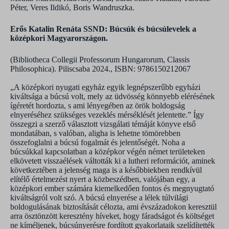
Péter, Veres Ildikó, Boris Wandruszka.
Erős Katalin Renáta SSND: Búcsúk és búcsúlevelek a
középkori Magyarországon.
(Bibliotheca Collegii Professorum Hungarorum, Classis
Philosophica). Piliscsaba 2024., ISBN: 9786150212067
„A középkori nyugati egyház egyik legnépszerűbb egyházi
kiváltsága a búcsú volt, mely az üdvösség könnyebb elérésének
ígéretét hordozta, s ami lényegében az örök boldogság
elnyeréséhez szükséges vezeklés mérséklését jelentette.” Így
összegzi a szerző választott vizsgálati témáját könyve első
mondatában, s valóban, aligha is lehetne tömörebben
összefoglalni a búcsú fogalmát és jelentőségét. Noha a
búcsúkkal kapcsolatban a középkor végén német területeken
elkövetett visszaélések váltották ki a lutheri reformációt, aminek
következtében a jelenség maga is a későbbiekben rendkívül
elítélő értelmezést nyert a közbeszédben, valójában egy, a
középkori ember számára kiemelkedően fontos és megnyugtató
kiváltságról volt szó. A búcsú elnyerése a lélek túlvilági
boldogulásának biztosítását célozta, ami évszázadokon keresztül
arra ösztönzött keresztény híveket, hogy fáradságot és költséget
ne kíméljenek, búcsúnyerésre fordított gyakorlataik szelídítették