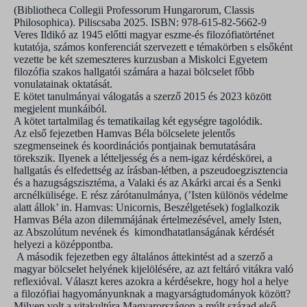
(Bibliotheca Collegii Professorum Hungarorum, Classis
Philosophica). Piliscsaba 2025. ISBN: 978-615-82-5662-9
Veres Ildikó az 1945 előtti magyar eszme-és filozófiatörténet
kutatója, számos konferenciát szervezett e témakörben s elsőként
vezette be két szemeszteres kurzusban a Miskolci Egyetem
filozófia szakos hallgatói számára a hazai bölcselet főbb
vonulatainak oktatását.
E kötet tanulmányai válogatás a szerző 2015 és 2023 között
megjelent munkáiból.
A kötet tartalmilag és tematikailag két egységre tagolódik.
Az első fejezetben Hamvas Béla bölcselete jelentős
szegmenseinek és koordinációs pontjainak bemutatására
törekszik. Ilyenek a létteljesség és a nem-igaz kérdéskörei, a
hallgatás és elfedettség az írásban-létben, a pszeudoegzisztencia
és a hazugságszisztéma, a Valaki és az Akárki arcai és a Senki
arcnélkülisége. E rész zárótanulmánya, (’Isten különös védelme
alatt állok’ in. Hamvas: Unicornis, Beszélgetések) foglalkozik
Hamvas Béla azon dilemmájának értelmezésével, amely Isten,
az Abszolútum nevének és kimondhatatlanságának kérdését
helyezi a középpontba.
A második fejezetben egy általános áttekintést ad a szerző a
magyar bölcselet helyének kijelölésére, az azt feltáró vitákra való
reflexióval. Választ keres azokra a kérdésekre, hogy hol a helye
a filozófiai hagyományunknak a magyarságtudományok között?
Milyen volt a vitakultúra Magyarországon a múlt század első