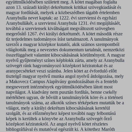
együttműködésében született meg. A kötet magában foglalta
azon 13. századi királyi dekrétumok kritikai szövegkiadását és
magyar fordítását, melyek a közbeszédben tágabb értelemben
Aranybulla nevet kaptak: az 1222. évi szerviensi és egyházi
Aranybullákét, a szerviensi Aranybula 1231. évi megújításáét,
továbbá a szerviensek kiváltságait megváltozott szövegben
megerősítő 1267. évi királyi dekrétumét. A kötet második része
tíz terjedelmes tudományos írást tartalmazott. A tanulmányok
szerzői a magyar középkor kutatói, akik számos szempontból
világították meg a nevezetes dokumentum tartalmát, nemzetközi
összefüggéseit valamint kibocsátásának körülményeit. A magyar
nyelvű gyűjteményt színes képblokk zárta, amely az Aranybulla
szövegét ránk hagyományozó középkori kéziratokat és az
aranypecséteket veszi számba. Jelen kötet az évforduló előtt
tisztelgő magyar nyelvű munka angol nyelvű átdolgozása, mely
a Makovecz Campus Alapítvány gondozásában és a fentebb
megnevezett intézmények együttműködésében látott most
napvilágot. A kiadvány nem pusztán fordítás, benne csekély
mértékben ugyan, de bővült a tanulmányírók köre és a történeti
tanulmányok száma, az alkotók színes térképeken mutatták be a
világot, mely a királyi dekrétum kibocsátásának keretéül
szolgált, és az előzményhez képest további nagy felbontású
képek is kerültek a könyvbe az Aranybulla szövegét őrző
középkori kéziratokról. Az angol nyelvű kötet részletes
bibliográfiával és mutatóval egészült ki. A kötethez Maróth