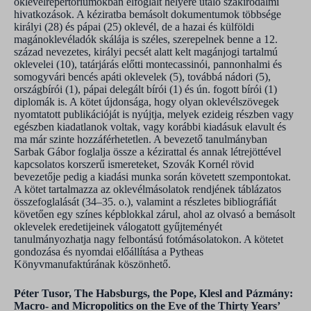
oklevélrepertóriumokban elfoglalt helyére utaló szakirodalmi
hivatkozások. A kéziratba bemásolt dokumentumok többsége
királyi (28) és pápai (25) oklevél, de a hazai és külföldi
magánoklevéladók skálája is széles, szerepelnek benne a 12.
század nevezetes, királyi pecsét alatt kelt magánjogi tartalmú
oklevelei (10), tatárjárás előtti montecassinói, pannonhalmi és
somogyvári bencés apáti oklevelek (5), továbbá nádori (5),
országbírói (1), pápai delegált bírói (1) és ún. fogott bírói (1)
diplomák is. A kötet újdonsága, hogy olyan oklevélszövegek
nyomtatott publikációját is nyújtja, melyek ezideig részben vagy
egészben kiadatlanok voltak, vagy korábbi kiadásuk elavult és
ma már szinte hozzáférhetetlen. A bevezető tanulmányban
Sarbak Gábor foglalja össze a kézirattal és annak létrejöttével
kapcsolatos korszerű ismereteket, Szovák Kornél rövid
bevezetője pedig a kiadási munka során követett szempontokat.
A kötet tartalmazza az oklevélmásolatok rendjének táblázatos
összefoglalását (34–35. o.), valamint a részletes bibliográfiát
követően egy színes képblokkal zárul, ahol az olvasó a bemásolt
oklevelek eredetijeinek válogatott gyűjteményét
tanulmányozhatja nagy felbontású fotómásolatokon. A kötetet
gondozása és nyomdai előállítása a Pytheas
Könyvmanufaktúrának köszönhető.
Péter Tusor, The Habsburgs, the Pope, Klesl and Pázmány:
Macro- and Micropolitics on the Eve of the Thirty Years’