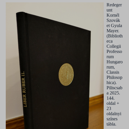
Redeger
unt
Kornél
Szovák
et Gyula
Mayer.
(Biblioth
eca
Collegii
Professo
rum
Hungaro
rum,
Classis
Philosop
hica).
Piliscsab
a 2025.
144.
oldal +
23
oldalnyi
színes
tábla.