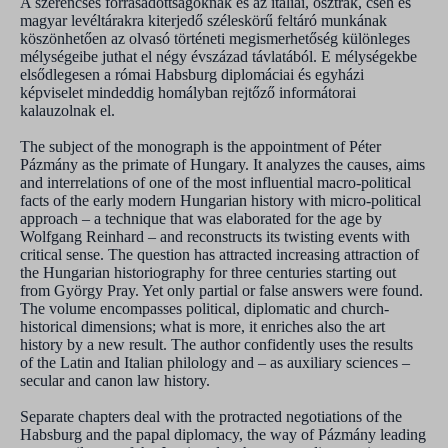
A szerencsés forrásadottságoknak és az itáliai, osztrák, cseh és
magyar levéltárakra kiterjedő széleskörű feltáró munkának
köszönhetően az olvasó történeti megismerhetőség különleges
mélységeibe juthat el négy évszázad távlatából. E mélységekbe
elsődlegesen a római Habsburg diplomáciai és egyházi
képviselet mindeddig homályban rejtőző informátorai
kalauzolnak el.
The subject of the monograph is the appointment of Péter
Pázmány as the primate of Hungary. It analyzes the causes, aims
and interrelations of one of the most influential macro-political
facts of the early modern Hungarian history with micro-political
approach – a technique that was elaborated for the age by
Wolfgang Reinhard – and reconstructs its twisting events with
critical sense. The question has attracted increasing attraction of
the Hungarian historiography for three centuries starting out
from György Pray. Yet only partial or false answers were found.
The volume encompasses political, diplomatic and church-
historical dimensions; what is more, it enriches also the art
history by a new result. The author confidently uses the results
of the Latin and Italian philology and – as auxiliary sciences –
secular and canon law history.
Separate chapters deal with the protracted negotiations of the
Habsburg and the papal diplomacy, the way of Pázmány leading