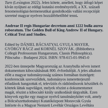
Turn
(Lexington 2022). Jelen kötete, amellett, hogy átfogó képet
kíván nyújtani az eddigi kutatási eredményeiről, a XX. századi
fenomenológiai-hermeneutikai gondolkodás vallási recepcióját
szeretné magyar nyelven hozzáférhetőbbé tenni
.
Andreae II regis Hungariae decretum anni 1222 bulla aurea
roboratum. The Golden Bull of King Andrew II of Hungary.
Critical Text and Studies.
Edited by DÁNIEL BÁCSATYAI, GYULA MAYER,
GYÖRGY RÁCZ and KORNÉL SZOVÁK. (Bibliotheca
Collegii Professorum Hungarorum, Classis Philosophica).
Piliscsaba – Budapest 2024. ISBN: 978-615-01-9945-0
2022-ben ünnepelte Magyarország az Aranybulla néven ismert
dokumentum kibocsátásának 800. évfordulóját. A jeles alkalom
előtt a magyar tudományosság számos formában tisztelgett:
konferenciák szerveződtek, tudományos ismeretterjesztő
előadások hangzottak el, televíziós és rádióműsorok készültek és
kötetek láttak napvilágot, melyek részint a dokumentumot
magát, részint a kibocsátó király uralkodását tárgyalták. Ezen
könyvek egyike egy magyar nyelvű tanulmánykötet volt, amely
a Bölcsészettudományi Kutatóközpont Moravcsik Gyula
Intézete és a Magyar Nemzeti Levéltár Országos Levéltára