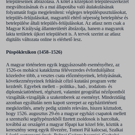
településeinek ábrázolása. A kötet a középkori településszerkezet
megváltozásának és a mai állapotába való átalakulásának
folyamatát fogja megjeleníteni: végleges településpusztulásokat,
település-felújulásokat, magyartól eltérő népesség betelepítése és
betelepülése általi település-felújulásokat. Az atlasz nem csak a
Magyar Királyság államterületét ábrázolja, hanem a magyarok
lakta területek újkori településeit is. A tervek szerint az atlasz
digitális változata online is elérhető lesz.
Püspöklexikon (1458–1526)
A magyar történelem egyik leggyászosabb eseményéhez, az
1526-os mohácsi kataklizma félévezredes évfordulójához
közeledve több, a vesztes csata előzményeinek, lefolyásának,
következményeinek feltárását célzó kutatási program vette
kezdetét. Egyebek mellett – politika-, had-, irodalom- és
diplomáciatörténeti, régészeti, valamint geográfiai nézőpontból
vizsgálták-vizsgálják a szakemberek az eseményt. Mindezidáig
azonban egyáltalán nem kapott szerepet az egyháztörténeti
megközelítés, amely pedig szintén releváns, hiszen köztudott,
hogy 1526. augusztus 29-én a magyar egyházi csapatok mellett
a szentszéki segélypénzekből fizetett zsoldosok is harcoltak,
továbbá az országért a magyar főpapi kar közel fele, köztük a
keresztény sereg egyik fővezére, Tomori Pál kalocsai, Szalkai