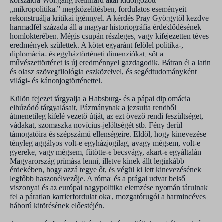
korszakra Wolfgang Reinhard által kidolgozott –
„mikropolitikai” megközelítésben, fordulatos eseményeit
rekonstruálja kritikai igénnyel. A kérdés Pray Györgytől kezdve
harmadfél százada áll a magyar historiográfia érdeklődésének
homlokterében. Mégis csupán részleges, vagy kifejezetten téves
eredmények születtek. A kötet egyaránt felölel politika-,
diplomácia- és egyháztörténeti dimenziókat, sőt a
művészettörténet is új eredménnyel gazdagodik. Bátran él a latin
és olasz szövegfilológia eszközeivel, és segédtudományként
világi- és kánonjogtörténettel.
Külön fejezet tárgyalja a Habsburg- és a pápai diplomácia
elhúzódó tárgyalásait, Pázmánynak a jezsuita rendből
átmenetileg kifelé vezető útját, az ezt övező rendi feszültséget,
vádakat, szomaszka novícius-jelöltségét stb. Fény derül
támogatóira és szépszámú ellenségeire. Eldől, hogy kinevezése
tényleg aggályos volt-e egyházjogilag, avagy mégsem, volt-e
gyereke, vagy mégsem, fűtötte-e becsvágy, akart-e egyáltalán
Magyarország prímása lenni, illetve kinek állt leginkább
érdekében, hogy azzá tegye őt, és végül ki lett kinevezésének
legfőbb haszonélvezője. A római és a prágai udvar belső
viszonyai és az európai nagypolitika elemzése nyomán tárulnak
fel a páratlan karrierfordulat okai, mozgatórugói a harmincéves
háború kitörésének előestéjén.