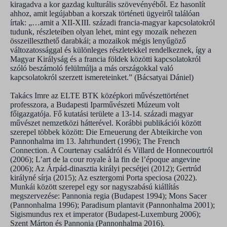
kiragadva a kor gazdag kulturális szövevényéből. Ez hasonlít
ahhoz, amit legújabban a korszak történeti ügyeiről találóan
írtak: „…amit a XII-XIII. századi francia-magyar kapcsolatokról
tudunk, részleteiben olyan lehet, mint egy mozaik nehezen
összeilleszthető darabkái; a mozaikok mégis lenyűgöző
változatossággal és különleges részletekkel rendelkeznek, így a
Magyar Királyság és a francia földek közötti kapcsolatokról
szóló beszámoló felülmúlja a más országokkal való
kapcsolatokról szerzett ismereteinket.” (Bácsatyai Dániel)
Takács Imre az ELTE BTK középkori művészettörténet
professzora, a Budapesti Iparművészeti Múzeum volt
főigazgatója. Fő kutatási területe a 13-14. századi magyar
művészet nemzetközi hátterével. Korábbi publikációi között
szerepel többek között: Die Erneuerung der Abteikirche von
Pannonhalma im 13. Jahrhundert (1996); The French
Connection. A Courtenay családról és Villard de Honnecourtról
(2006); L’art de la cour royale à la fin de l’époque angevine
(2006); Az Árpád-dinasztia királyi pecsétjei (2012); Gertrúd
királyné sírja (2015); Az esztergomi Porta speciosa (2022).
Munkái között szerepel egy sor nagyszabású kiállítás
megszervezése: Pannonia regia (Budapest 1994); Mons Sacer
(Pannonhalma 1996); Paradisum plantavit (Pannonhalma 2001);
Sigismundus rex et imperator (Budapest-Luxemburg 2006);
Szent Márton és Pannonia (Pannonhalma 2016).