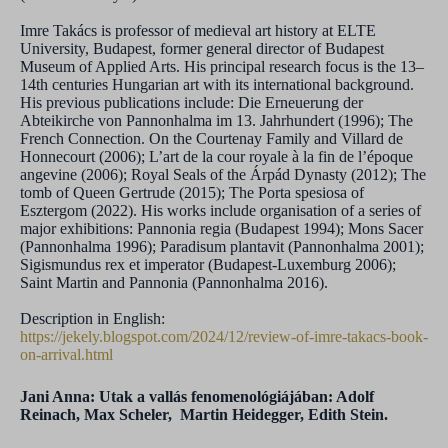
Imre Takács is professor of medieval art history at ELTE
University, Budapest, former general director of Budapest
Museum of Applied Arts. His principal research focus is the 13–
14th centuries Hungarian art with its international background.
His previous publications include: Die Erneuerung der
Abteikirche von Pannonhalma im 13. Jahrhundert (1996); The
French Connection. On the Courtenay Family and Villard de
Honnecourt (2006); L’art de la cour royale à la fin de l’époque
angevine (2006); Royal Seals of the Árpád Dynasty (2012); The
tomb of Queen Gertrude (2015); The Porta spesiosa of
Esztergom (2022). His works include organisation of a series of
major exhibitions: Pannonia regia (Budapest 1994); Mons Sacer
(Pannonhalma 1996); Paradisum plantavit (Pannonhalma 2001);
Sigismundus rex et imperator (Budapest-Luxemburg 2006);
Saint Martin and Pannonia (Pannonhalma 2016).
Description in English:
https://jekely.blogspot.com/2024/12/review-of-imre-takacs-book-
on-arrival.html
Jani Anna: Utak a vallás fenomenológiájában: Adolf
Reinach, Max Scheler, Martin Heidegger, Edith Stein.