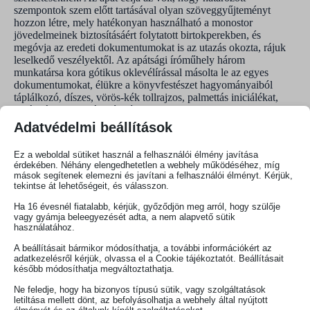
szempontok szem előtt tartásával olyan szöveggyűjteményt
hozzon létre, mely hatékonyan használható a monostor
jövedelmeinek biztosításáért folytatott birtokperekben, és
megóvja az eredeti dokumentumokat is az utazás okozta, rájuk
leselkedő veszélyektől. Az apátsági íróműhely három
munkatársa kora gótikus oklevélírással másolta le az egyes
dokumentumokat, élükre a könyvfestészet hagyományaiból
táplálkozó, díszes, vörös-kék tollrajzos, palmettás iniciálékat,
továbbá vörös tintával írt címfeliratokat helyeztek, a darabokat
római számokkal sorszámozták, sok esetben az eredeti
Adatvédelmi beállítások
okleveleken látott grafikus jegyeket (jelképes invokációkat,
uralkodói monogramokat, pápai rotákat és Bene valete-ket,
Ez a weboldal sütiket használ a felhasználói élmény javítása
aláírást megelőző kereszteket stb.) is igyekeztek utánozni.
érdekében. Néhány elengedhetetlen a webhely működéséhez, míg
mások segítenek elemezni és javítani a felhasználói élményt. Kérjük,
Amellett, hogy a kódex az Árpád-kori magyarországi írás- és
tekintse át lehetőségeit, és válasszon.
írásbeliségtörténet egyedülálló emléke, a könyvtörténetben is
Ha 16 évesnél fiatalabb, kérjük, győződjön meg arról, hogy szülője
jelentős rangot vívott ki magának: azon kisszámú
vagy gyámja beleegyezését adta, a nem alapvető sütik
Magyarországon született kéziratok egyike, melyek
használatához.
összeállításuktól fogva csak alkalmilag hagyták el létrejöttük és
későbbi használatuk színhelyét. Meggyőző bizonyítéka
A beállításait bármikor módosíthatja, a további információkért az
adatkezelésről kérjük, olvassa el a Cookie tájékoztatót. Beállításait
egyszersmind a középkor első felében a monostorban működő
később módosíthatja megváltoztathatja.
íróműhely (scriptorium) létezésének, valamint alkalmazottai
felkészültségének, ismereteinek és intenzív tevékenységének. A
Ne feledje, hogy ha bizonyos típusú sütik, vagy szolgáltatások
kódex tartalma szűkebb értelemben az oklevéltan és a
letiltása mellett dönt, az befolyásolhatja a webhely által nyújtott
kodikológia tárgykörébe esik, tágabb értelemben azonban az