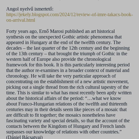
Angol nyelvű ismertető:
https://jekely.blogspot.com/2024/12/review-of-imre-takacs-book-
on-arrival.html
Forty years ago, Ernő Marosi published an art historical
synthesis on the unexpected Gothic artistic phenomena that
appeared in Hungary at the end of the twelfth century. The
decades – the last quarter of the 12th century and the beginning
of the 13th century – that brought the triumph of Gothic in the
western half of Europe also provide the chronological
framework for this book. It is this particularly interesting period
that the author re-examines in a broader context of material and
chronology. He will take the very particular approach of
concentrating on the establishment of a new artistic movement,
picking out a single thread from the rich cultural tapestry of the
time. This is similar to what has most recently been aptly written
about the historical affairs of the period: “…what we know
about Franco-Hungarian relations of the twelfth and thirteenth
centuries may in their details seem like pieces of a mosaic that
are difficult to fit together; the mosaics nonetheless have
fascinating variety and special details, so that the account of the
contacts between the Kingdom of Hungary and French lands
surpasses our knowledge of relations with other countries.”
(Dániel Bácsatyai)