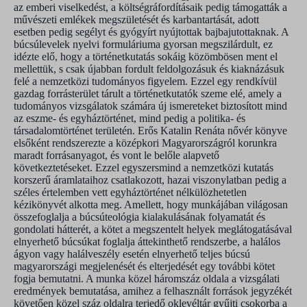
az emberi viselkedést, a költségráfordításaik pedig támogatták a
művészeti emlékek megszületését és karbantartását, adott
esetben pedig segélyt és gyógyírt nyújtottak bajbajutottaknak. A
búcsúlevelek nyelvi formuláriuma gyorsan megszilárdult, ez
idézte elő, hogy a történetkutatás sokáig közömbösen ment el
mellettük, s csak újabban fordult feldolgozásuk és kiaknázásuk
felé a nemzetközi tudományos figyelem. Ezzel egy rendkívül
gazdag forrásterület tárult a történetkutatók szeme elé, amely a
tudományos vizsgálatok számára új ismereteket biztosított mind
az eszme- és egyháztörténet, mind pedig a politika- és
társadalomtörténet területén. Erős Katalin Renáta nővér könyve
elsőként rendszerezte a középkori Magyarországról korunkra
maradt forrásanyagot, és vont le belőle alapvető
következtetéseket. Ezzel egyszersmind a nemzetközi kutatás
korszerű áramlataihoz csatlakozott, hazai viszonylatban pedig a
széles értelemben vett egyháztörténet nélkülözhetetlen
kézikönyvét alkotta meg. Amellett, hogy munkájában világosan
összefoglalja a búcsúteológia kialakulásának folyamatát és
gondolati hátterét, a kötet a megszentelt helyek meglátogatásával
elnyerhető búcsúkat foglalja áttekinthető rendszerbe, a halálos
ágyon vagy halálveszély esetén elnyerhető teljes búcsú
magyarországi megjelenését és elterjedését egy további kötet
fogja bemutatni. A munka közel háromszáz oldala a vizsgálati
eredmények bemutatása, amihez a felhasznált források jegyzékét
követően közel száz oldalra terjedő oklevéltár gyűjti csokorba a