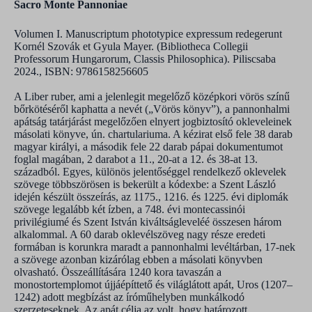
Sacro Monte Pannoniae
Volumen I. Manuscriptum phototypice expressum redegerunt
Kornél Szovák et Gyula Mayer. (Bibliotheca Collegii
Professorum Hungarorum, Classis Philosophica). Piliscsaba
2024., ISBN: 9786158256605
A Liber ruber, ami a jelenlegit megelőző középkori vörös színű
bőrkötéséről kaphatta a nevét („Vörös könyv”), a pannonhalmi
apátság tatárjárást megelőzően elnyert jogbiztosító okleveleinek
másolati könyve, ún. chartulariuma. A kézirat első fele 38 darab
magyar királyi, a második fele 22 darab pápai dokumentumot
foglal magában, 2 darabot a 11., 20-at a 12. és 38-at 13.
századból. Egyes, különös jelentőséggel rendelkező oklevelek
szövege többszörösen is bekerült a kódexbe: a Szent László
idején készült összeírás, az 1175., 1216. és 1225. évi diplomák
szövege legalább két ízben, a 748. évi montecassinói
privilégiumé és Szent István kiváltságleveléé összesen három
alkalommal. A 60 darab oklevélszöveg nagy része eredeti
formában is korunkra maradt a pannonhalmi levéltárban, 17-nek
a szövege azonban kizárólag ebben a másolati könyvben
olvasható. Összeállítására 1240 kora tavaszán a
monostortemplomot újjáépíttető és világlátott apát, Uros (1207–
1242) adott megbízást az íróműhelyben munkálkodó
szerzeteseknek. Az apát célja az volt, hogy határozott