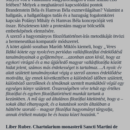
felében? Melyek a meghatározó kapcsolódási pontok
Brandenstein Béla és Hamvas Béla eszmevilágában? Valamint a
hallgatás, a hallgatólagos tudás és a hazugság fogalomkörei
kapcsán Polányi Mihály és Hamvas Béla koncepcióját veti
össze. Részletesen kitér a protestáns magyar bölcselők
emberképének elemzésére.
A szerző a hagyományos filozófiatörténet-írás metodikáját ötvözi
a hermeneutikai-komparatív módszerrel.
A kötet ajánló soraiban Maróth Miklós kiemeli, hogy
„Veres
Ildikó kötete egy nyolcéves periódus vallásfilozófiai érdeklődésű
tanulmányainak a gyűjteménye….azonban azon kívül, hogy az
egykori virágzó és a ma újjáéledő magyar vallásfilozófia között
hidat jelent, számos más érdekességet is tartalmaz….A nyolc év
alatt született tanulmányokat végig a szerző azonos érdeklődése
motiválta, így ennek következtében a különböző időben született,
különböző szerzőknek és témáknak szentelt munkákból végül egy
egységes könyv született. Összességében véve tehát egy értékes
filozófiai és egyben filozófiatörténeti munkát tartunk a
kezünkben. A mű úgy ad általános filozófiai kitekintést, hogy a –
sokak által elhanyagolt, és a kutatások során általában a
háttérbe szoruló – magyar filozófiai hagyományt tárgyalja,
annak értékeit mutatja be és hozza közel hozzánk.”
Liber Ruber. Chartularium monasterii Sancti Martini de