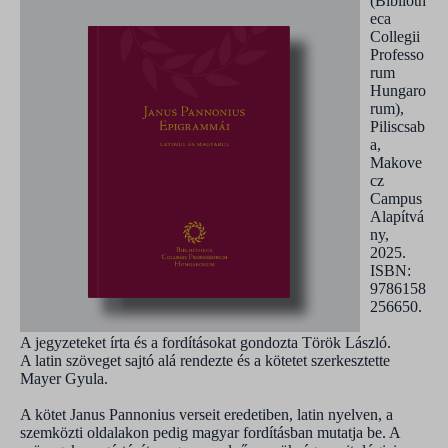
(Biblioth
eca
Collegii
Professo
rum
Hungaro
rum),
Piliscsab
a,
Makove
cz
Campus
Alapítvá
ny,
2025.
ISBN:
9786158
256650.
A jegyzeteket írta és a fordításokat gondozta Török László.
A latin szöveget sajtó alá rendezte és a kötetet szerkesztette
Mayer Gyula.
A kötet Janus Pannonius verseit eredetiben, latin nyelven, a
szemközti oldalakon pedig magyar fordításban mutatja be. A