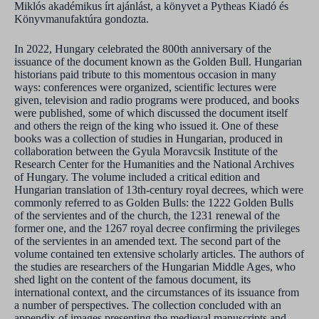
Miklós akadémikus írt ajánlást, a könyvet a Pytheas Kiadó és
Könyvmanufaktúra gondozta.
In 2022, Hungary celebrated the 800th anniversary of the
issuance of the document known as the Golden Bull. Hungarian
historians paid tribute to this momentous occasion in many
ways: conferences were organized, scientific lectures were
given, television and radio programs were produced, and books
were published, some of which discussed the document itself
and others the reign of the king who issued it. One of these
books was a collection of studies in Hungarian, produced in
collaboration between the Gyula Moravcsik Institute of the
Research Center for the Humanities and the National Archives
of Hungary. The volume included a critical edition and
Hungarian translation of 13th-century royal decrees, which were
commonly referred to as Golden Bulls: the 1222 Golden Bulls
of the servientes and of the church, the 1231 renewal of the
former one, and the 1267 royal decree confirming the privileges
of the servientes in an amended text. The second part of the
volume contained ten extensive scholarly articles. The authors of
the studies are researchers of the Hungarian Middle Ages, who
shed light on the content of the famous document, its
international context, and the circumstances of its issuance from
a number of perspectives. The collection concluded with an
appendix of images presenting the medieval manuscripts and