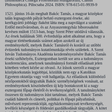
(Bibliotheca Collegii Professorum Hungarorum, Classis
Philosophica). Piliscsaba 2024. ISBN: 978-615-01-9939-9
1521. június 16-án meghalt Bakóc Tamás, a magyar középkor
talán legnagyobb pályát befutó esztergomi érseke, aki
kerékgyártó jobbágy fiaként látta meg a napvilágot a szatmári
Erdőd mezővárosban, és az Anyaszentegyház bíborosaként
kevésen múlott 1513-ban, hogy Szent Péter utódává válasszák.
Az érsek halálának 500. évfordulója adott alkalmat arra, hogy a
magyar történetkutatás számot adjon azokról az új
eredményekről, melyek Bakóc Tamásról és koráról az utóbbi
évtizedek tudományos kutatómunkája révén születtek. A Szent
István Tudományos Akadémia kezdeményezésére Bakóc Tamás
érseki székhelyén, Esztergomban került sor arra a tudományos
konferenciára, amelynek tanulmánnyá formált előadásait jelen
kötetben veheti kézbe az olvasó. Az írások szerzői a magyar
középkorkutatás legjobbjai, közülük nem egy a Katolikus
Egyetem oktatója vagy volt hallgatója. Az előadások különböző
nézőpontokból tárgyalták Bakóc személyiségének vonásait, az
eredményeknek köszönhetően új kép bontakozott ki a nagy
esztergomi főpap életéről és tevékenységéről. A tanulmánykötet
összesen tíz tudományos írást tartalmaz, melyek Bakóc Tamás
családi hátterét és címerét, politikai és főpapi pályafutását,
művészeti reprezentációját, egyházkormányzati tevékenységét,
levélírói készségeit és földesúri gazdálkodását tárgyalják. A kötet