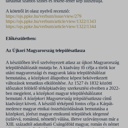
tartalmát számos színes és fekete-fehér kép illusztrálja.
A kötetről írt olasz nyelvű recenzió:
https://ojs.ppke.hu/verbum/issue/view/279
https://ojs.ppke.hu/verbum/article/view/1322/1343
https://ojs.ppke.hu/verbum/article/view/1322/1344
Előkészületben:
Az Újkori Magyarország településatlasza
A készülőben lévő szelvényezett atlasz az újkori Magyarország
településhálózatát mutatja be. A kiadvány fő célja a török kor
utáni magyarországi és magyarok lakta településhálózat
bemutatása, a középkori állapothoz képest bekövetkezett
változások tematikus elkülönítése. Az 1527 és 1832 közötti
időszakot felölelő térképkiadvány szerkesztési elveiben a 2022-
ben megjelent, a középkori magyar településhálózatot
bemutató
A középkori Magyarország településatlasza
című
kiadványt követi. A készülő térképmű fontos célja a Kárpát-
medence magyar etnikai összehúzódásának bemutatása a
középkori, jórészt magyar etnikumú települések idegenné
(szlávvá, románná, németté) válása, illetve szórványosan már a
XIII. századtól adatolható Csángóföld magyar, román és német