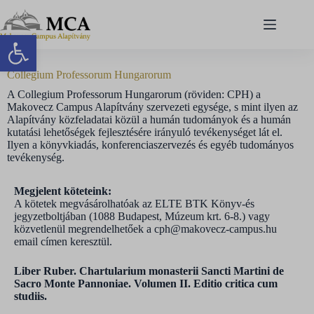
Eszköztár megnyitása
Collegium Professorum Hungarorum
A Collegium Professorum Hungarorum (röviden: CPH) a
Makovecz Campus Alapítvány szervezeti egysége, s mint ilyen az
Alapítvány közfeladatai közül a humán tudományok és a humán
kutatási lehetőségek fejlesztésére irányuló tevékenységet lát el.
Ilyen a könyvkiadás, konferenciaszervezés és egyéb tudományos
tevékenység.
Megjelent köteteink:
A kötetek megvásárolhatóak az ELTE BTK Könyv-és
jegyzetboltjában (1088 Budapest, Múzeum krt. 6-8.) vagy
közvetlenül megrendelhetőek a cph@makovecz-campus.hu
email címen keresztül.
Liber Ruber. Chartularium monasterii Sancti Martini de
Sacro Monte Pannoniae. Volumen II. Editio critica cum
studiis.