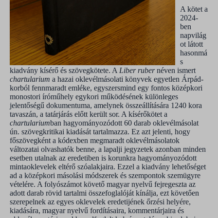
A kötet a
2024-
ben
napvilág
ot látott
hasonmá
s
kiadvány kísérő és szövegkötete. A
Liber ruber
néven ismert
chartularium
a hazai oklevélmásolati könyvek egyetlen Árpád-
korból fennmaradt emléke, egyszersmind egy fontos középkori
monostori íróműhely egykori működésének különleges
jelentőségű dokumentuma, amelynek összeállítására 1240 kora
tavaszán, a tatárjárás előtt került sor. A kísérőkötet a
chartularium
ban hagyományozódott 60 darab oklevélmásolat
ún. szövegkritikai kiadását tartalmazza. Ez azt jelenti, hogy
főszövegként a kódexben megmaradt oklevélmásolatok
változatai olvashatók benne, a lapalji jegyzetek azonban minden
esetben utalnak az eredetiben is korunkra hagyományozódott
mintaoklevelek eltérő szóalakjaira. Ezzel a kiadvány lehetőséget
ad a középkori másolási módszerek és szempontok szemügyre
vételére. A folyószámot követő magyar nyelvű fejregeszta az
adott darab rövid tartalmi összefoglalóját kínálja, ezt követően
szerepelnek az egyes oklevelek eredetijének őrzési helyére,
kiadására, magyar nyelvű fordításaira, kommentárjaira és