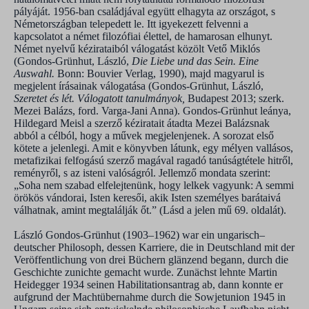
pályáját. 1956-ban családjával együtt elhagyta az országot, s
Németországban telepedett le. Itt igyekezett felvenni a
kapcsolatot a német filozófiai élettel, de hamarosan elhunyt.
Német nyelvű kézirataiból válogatást közölt Vető Miklós
(Gondos-Grünhut, László,
Die Liebe und das Sein. Eine
Auswahl.
Bonn: Bouvier Verlag, 1990), majd magyarul is
megjelent írásainak válogatása (Gondos-Grünhut, László,
Szeretet és lét. Válogatott tanulmányok,
Budapest 2013; szerk.
Mezei Balázs, ford. Varga-Jani Anna). Gondos-Grünhut leánya,
Hildegard Meisl a szerző kéziratait átadta Mezei Balázsnak
abból a célból, hogy a művek megjelenjenek. A sorozat első
kötete a jelenlegi. Amit e könyvben látunk, egy mélyen vallásos,
metafizikai felfogású szerző magával ragadó tanúságtétele hitről,
reményről, s az isteni valóságról. Jellemző mondata szerint:
„Soha nem szabad elfelejtenünk, hogy lelkek vagyunk: A semmi
örökös vándorai, Isten keresői, akik Isten személyes barátaivá
válhatnak, amint megtalálják őt.” (Lásd a jelen mű 69. oldalát).
László Gondos-Grünhut (1903‒1962) war ein ungarisch‒
deutscher Philosoph, dessen Karriere, die in Deutschland mit der
Veröffentlichung von drei Büchern glänzend begann, durch die
Geschichte zunichte gemacht wurde. Zunächst lehnte Martin
Heidegger 1934 seinen Habilitationsantrag ab, dann konnte er
aufgrund der Machtübernahme durch die Sowjetunion 1945 in