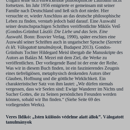
Ungarn seine sich entwickelnde philosophische Laufbahn nicht
fortsetzen. Im Jahr 1956 emigrierte er gemeinsam mit seiner
Familie nach Deutschland und ließ sich dort nieder. Hier
versuchte er, wieder Anschluss an das deutsche philosophische
Leben zu finden, verstarb jedoch bald darauf. Eine Auswahl
seiner deutschsprachigen Schriften veröffentlichte Miklós Vető
(Gondos-Grünhut László:
Die Liebe und das Sein. Eine
Auswahl.
Bonn: Bouvier Verlag, 1990), später erschien eine
Auswahl seiner Schriften auch in ungarischer Sprache (
Szeretet
és lét. Válogatott tanulmányok,
Budapest 2013). Gondos-
Grünhuts Tochter Hildegard Meisl übergab die Manuskripte des
Autors an Balázs M. Mezei mit dem Ziel, die Werke zu
veröffentlichen. Der vorliegende Band ist der erste der Reihe.
Was wir in diesem Buch finden, ist ein faszinierendes Zeugnis
eines tiefreligiösen, metaphysisch denkenden Autors über
Glauben, Hoffnung und die göttliche Wirklichkeit. Ein
charakteristischer Satz von ihm lautet: „Wir dürfen niemals
vergessen, dass wir Seelen sind: Ewige Wanderer im Nichts und
Sucher Gottes, die zu Seinen persönlichen Freunden werden
können, sobald wir Ihn finden.“ (Siehe Seite 69 des
vorliegenden Werks).
Veres Ildikó: „Isten különös védelme alatt állok”. Válogatott
tanulmányok