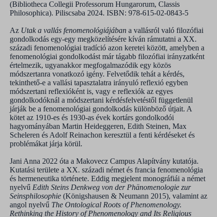
(Bibliotheca Collegii Professorum Hungarorum, Classis
Philosophica). Piliscsaba 2024. ISBN: 978-615-02-0843-5
Az
Utak a vallás fenomenológiájában
a vallásról való filozófiai
gondolkodás egy-egy megközelítésére kíván rámutatni a XX.
századi fenomenológiai tradíció azon keretei között, amelyben a
fenomenológiai gondolkodást már tágabb filozófiai irányzatként
értelmezik, ugyanakkor megfogalmazódik egy közös
módszertanra vonatkozó igény. Felvetődik tehát a kérdés,
tekinthető-e a vallási tapasztalatra irányuló reflexió egyben
módszertani reflexióként is, vagy e reflexiók az egyes
gondolkodóknál a módszertani kérdésfelvetéstől függetlenül
járják be a fenomenológiai gondolkodás különböző útjait. A
kötet az 1910-es és 1930-as évek kortárs gondolkodói
hagyományában Martin Heideggeren, Edith Steinen, Max
Scheleren és Adolf Reinachon keresztül a fenti kérdéseket és
problémákat járja körül.
Jani Anna 2022 óta a Makovecz Campus Alapítvány kutatója.
Kutatási területe a XX. századi német és francia fenomenológia
és hermeneutika története. Eddig megjelent monográfiái a német
nyelvű
Edith Steins Denkweg von der Phänomenologie zur
Seinsphilosophie
(Königshausen & Neumann 2015), valamint az
angol nyelvű
The Ontological Roots of Phenomenology.
Rethinking the History of Phenomenology and Its Religious