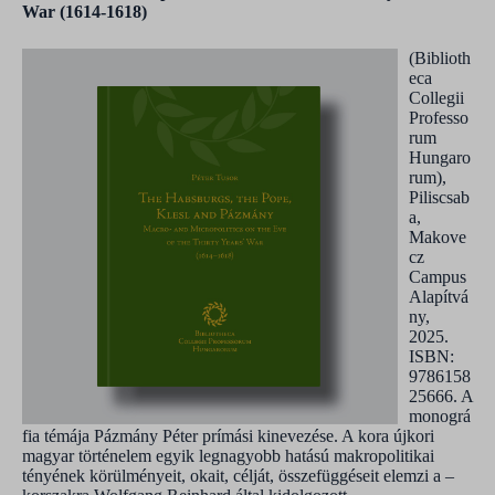
War (1614-1618)
(Biblioth
eca
Collegii
Professo
rum
Hungaro
rum),
Piliscsab
a,
Makove
cz
Campus
Alapítvá
ny,
2025.
ISBN:
9786158
25666. A
monográ
fia témája Pázmány Péter prímási kinevezése. A kora újkori
magyar történelem egyik legnagyobb hatású makropolitikai
tényének körülményeit, okait, célját, összefüggéseit elemzi a –