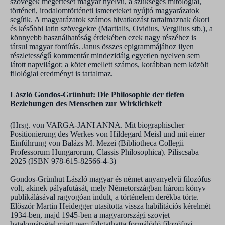
szövegek megértését magyar nyelvű, a szükséges mitológiai,
történeti, irodalomtörténeti ismereteket nyújtó magyarázatok
segítik. A magyarázatok számos hivatkozást tartalmaznak ókori
és későbbi latin szövegekre (Martialis, Ovidius, Vergilius stb.), a
könnyebb használhatóság érdekében ezek nagy részéhez is
társul magyar fordítás. Janus összes epigrammájához ilyen
részletességű kommentár mindezidáig egyetlen nyelven sem
látott napvilágot; a kötet emellett számos, korábban nem közölt
filológiai eredményt is tartalmaz.
László Gondos-Grünhut: Die Philosophie der tiefen
Beziehungen des Menschen zur Wirklichkeit
(Hrsg. von VARGA-JANI ANNA. Mit biographischer
Positionierung des Werkes von Hildegard Meisl und mit einer
Einführung von Balázs M. Mezei (Bibliotheca Collegii
Professorum Hungarorum, Classis Philosophica). Piliscsaba
2025 (ISBN 978-615-82566-4-3)
Gondos-Grünhut László magyar és német anyanyelvű filozófus
volt, akinek pályafutását, mely Németországban három könyv
publikálásával ragyogóan indult, a történelem derékba törte.
Először Martin Heidegger utasította vissza habilitációs kérelmét
1934-ben, majd 1945-ben a magyarországi szovjet
hatalomátvétel miatt nem folytathatta formálódó filozófusi