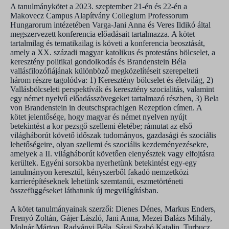
A tanulmánykötet a 2023. szeptember 21-én és 22-én a
Makovecz Campus Alapítvány Collegium Professorum
Hungarorum intézetében Varga-Jani Anna és Veres Ildikó által
megszervezett konferencia előadásait tartalmazza. A kötet
tartalmilag és tematikailag is követi a konferencia beosztását,
amely a XX. századi magyar katolikus és protestáns bölcselet, a
keresztény politikai gondolkodás és Brandenstein Béla
vallásfilozófiájának különböző megközelítéseit szerepelteti
három részre tagolódva: 1) Keresztény bölcselet és életvilág, 2)
Vallásbölcseleti perspektívák és keresztény szocialitás, valamint
egy német nyelvű előadásszövegeket tartalmazó részben, 3) Bela
von Brandenstein in deutschsprachigen Rezeption címen. A
kötet jelentősége, hogy magyar és német nyelven nyújt
betekintést a kor pezsgő szellemi életébe; rámutat az első
világháborút követő időszak tudományos, gazdasági és szociális
lehetőségeire, olyan szellemi és szociális kezdeményezésekre,
amelyek a II. világháborút követően elenyésztek vagy elfojtásra
kerültek. Egyéni sorsokba nyerhetünk betekintést egy-egy
tanulmányon keresztül, kényszerből fakadó nemzetközi
karrierépítéseknek lehetünk szemtanúi, eszmetörténeti
összefüggéseket láthatunk új megvilágításban.
A kötet tanulmányainak szerzői: Dienes Dénes, Markus Enders,
Frenyó Zoltán, Gájer László, Jani Anna, Mezei Balázs Mihály,
Molnár Márton, Radványi Béla, Sárai Szabó Katalin, Turbucz