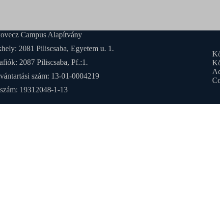
ovecz Campus Alapítvány
hely: 2081 Piliscsaba, Egyetem u. 1.
Kö
afiók: 2087 Piliscsaba, Pf.:1.
Kö
Ad
vántartási szám: 13-01-0004219
Co
szám: 19312048-1-13
ÍVÁS A HITELEZŐK RÉSZÉRE
 felhívjuk a Makovecz Campus Alapítvány hitelezőit, hogy a követelés
adatként felsőoktatási tevékenységet nem ellátó közfeladatot ellátó köz
kezelő alapítványok, valamint közérdekű vagyonkezelő alapítvány
ntetésével kapcsolatos intézkedésekről szóló 1226/2026. (VII. 14.) K
zat (továbbiakban: „Kormányhatározat”) közzétételét követő negyven 
jelentsék be az elszámolási biztosnak. A bejelentés akkor is szükséges, h
léssel kapcsolatban hatósági, közjegyzői, bírósági végrehajtási vagy má
gi eljárás van folyamatban