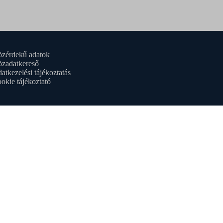
zérdekű adatok
zadatkereső
atkezelési tájékoztatás
okie tájékoztató
eiket a
érdekű
orm.
napon
a a
s