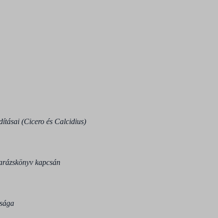
dításai (Cicero és Calcidius)
varázskönyv kapcsán
ssága