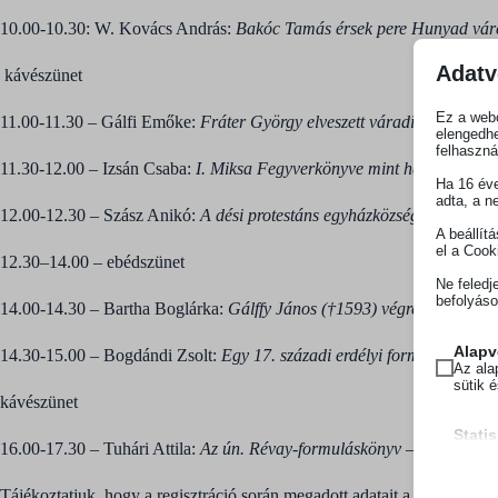
10.00-10.30: W. Kovács András:
Bakóc Tamás érsek pere Hunyad vár
Adatv
kávészünet
Ez a webo
11.00-11.30 – Gálfi Emőke:
Fráter György elveszett váradi kincseiről
elengedhe
felhaszná
11.30-12.00 – Izsán Csaba:
I. Miksa Fegyverkönyve mint hadtörténeti 
Ha 16 éve
adta, a n
12.00-12.30 – Szász Anikó:
A dési protestáns egyházközség vagyoni he
A beállít
el a Cook
12.30–14.00 – ebédszünet
Ne feledj
befolyáso
14.00-14.30 – Bartha Boglárka:
Gálffy János (†1593) végrendeleteinek 
Alapv
14.30-15.00 – Bogdándi Zsolt:
Egy 17. századi erdélyi formuláskönyv 
Az ala
sütik 
kávészünet
Statis
16.00-17.30 – Tuhári Attila:
Az ún. Révay-formuláskönyv – Szövegkiadá
A stat
mhcook
lehető
látoga
wordpre
Tájékoztatjuk, hogy a regisztráció során megadott adatait a Makovecz