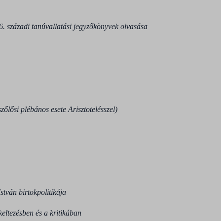
 16. századi tanúvallatási jegyzőkönyvek olvasása
szőlősi plébános esete Arisztotelésszel)
tván birtokpolitikája
eltezésben és a kritikában