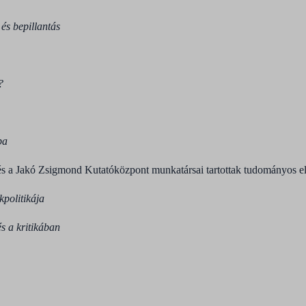
és bepillantás
?
ba
és a Jakó Zsigmond Kutatóközpont munkatársai tartottak tudományos e
kpolitikája
s a kritikában