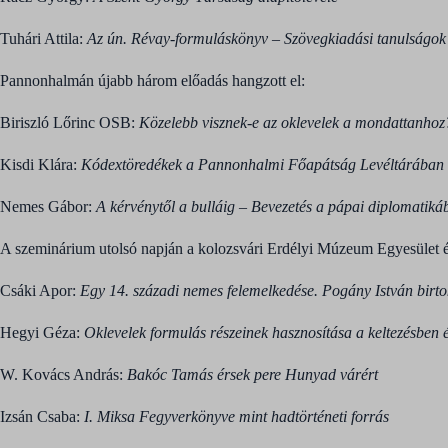
Tuhári Attila:
Az ún. Révay-formuláskönyv – Szövegkiadási tanulságok 
Pannonhalmán újabb három előadás hangzott el:
Biriszló Lőrinc OSB:
Közelebb visznek-e az oklevelek a mondattanhoz
Kisdi Klára:
Kódextöredékek a Pannonhalmi Főapátság Levéltárában
Nemes Gábor:
A kérvénytől a bulláig – Bevezetés a pápai diplomatiká
A szeminárium utolsó napján a kolozsvári Erdélyi Múzeum Egyesület 
Csáki Apor:
Egy 14. századi nemes felemelkedése. Pogány István birto
Hegyi Géza:
Oklevelek formulás részeinek hasznosítása a keltezésben é
W. Kovács András:
Bakóc Tamás érsek pere Hunyad várért
Izsán Csaba:
I. Miksa Fegyverkönyve mint hadtörténeti forrás