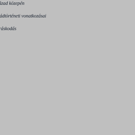
zázad közepén
ládtörténeti vonatkozásai
íráskodás