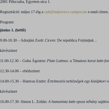
2081 Piliscsaba, Egyetem utca 1.
Regisztráció: május 17-éig a
cph@makovecz-campus.hu
e-mail-címen.
Program:
június 1. (hétfő)
9.00-10.30 – Adorjáni Zsolt:
Cicero:
De republica
Folytatjuk…
kávészünet
11.00-12.30 – Guba Ágoston:
Plato Latinus: a
Timaiosz
korai latin for
12.30-14.00 – ebédszünet
14.00-15.30 – Hamvas Endre:
Értelmezési nehézségek egy középkori 
kávészünet
16.00-17.30 -Simon L. Zoltán:
A humanista latin eposz néhány sajáto