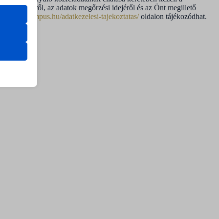
 feltételeiről, az adatok megőrzési idejéről és az Önt megillető
makovecz-campus.hu/adatkezelesi-tajekoztatas/
oldalon tájékozódhat.
ek nem
ssion)
ssion)
ssion)
ssion)