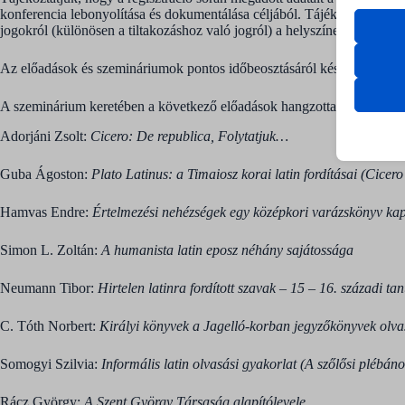
konferencia lebonyolítása és dokumentálása céljából. Tájékoztatjuk, hog
wordpre
Egyéb
jogokról (különösen a tiltakozáshoz való jogról) a helyszínen a regiszt
wordpre
Ez a k
_ga
tartoz
wp_con
Az előadások és szemináriumok pontos időbeosztásáról később adunk tá
_ga_*
wp-sett
A szeminárium keretében a következő előadások hangzottak el:
wp-sett
SL_GW
Adorjáni Zsolt:
Cicero: De republica, Folytatjuk…
makove
sm_spd
www.ma
Guba Ágoston:
Plato Latinus: a Timaiosz korai latin fordításai (Cicero
Hamvas Endre:
Értelmezési nehézségek egy középkori varázskönyv ka
Simon L. Zoltán:
A humanista latin eposz néhány sajátossága
Neumann Tibor:
Hirtelen latinra fordított szavak – 15 – 16. századi tan
C. Tóth Norbert:
Királyi könyvek a Jagelló-korban jegyzőkönyvek olv
Somogyi Szilvia:
Informális latin olvasási gyakorlat (A szőlősi plébános
Rácz György:
A Szent György Társaság alapítólevele