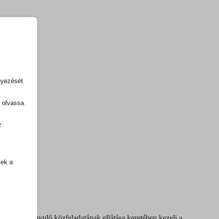
gyezését
, olvassa
z
.
zek a
k
atba
tésére irányuló közfeladatának ellátása keretében kezeli a