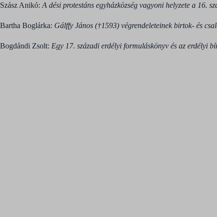
Szász Anikó:
A dési protestáns egyházközség vagyoni helyzete a 16. s
Bartha Boglárka:
Gálffy János (†1593) végrendeleteinek birtok- és csa
Bogdándi Zsolt:
Egy 17. századi erdélyi formuláskönyv és az erdélyi b