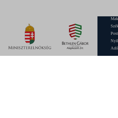
Mak
Szék
Post
Nyil
Adó
FELH
Ezúton
közfel
vagyon
megszü
határo
belül 
követe
bírósá