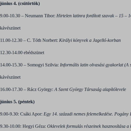
június 4. (csütörtök)
9.00-10.30 – Neumann Tibor:
Hirtelen latinra fordított szavak – 15 –
kávészünet
11.00-12.30 – C. Tóth Norbert:
Királyi könyvek a Jagelló-korban
12.30-14.00 ebédszünet
14.00-15.30 – Somogyi Szilvia:
Informális latin olvasási gyakorlat (A 
kávészünet
16.00-17.30 – Rácz György:
A Szent György Társaság alapítólevele
június 5. (péntek)
9.00-9.30: Csáki Apor:
Egy 14. századi nemes felemelkedése. Pogány Is
9.30-10.00: Hegyi Géza:
Oklevelek formulás részeinek hasznosítása a k