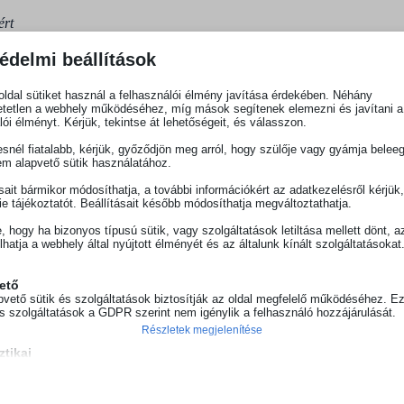
ért
édelmi beállítások
ldal sütiket használ a felhasználói élmény javítása érdekében. Néhány
tetlen a webhely működéséhez, míg mások segítenek elemezni és javítani a
lói élményt. Kérjük, tekintse át lehetőségeit, és válasszon.
forrás
snél fiatalabb, kérjük, győződjön meg arról, hogy szülője vagy gyámja belee
em alapvető sütik használatához.
lyzete a 16. század közepén
ásait bármikor módosíthatja, a további információkért az adatkezelésről kérjük
ie tájékoztatót. Beállításait később módosíthatja megváltoztathatja.
e, hogy ha bizonyos típusú sütik, vagy szolgáltatások letiltása mellett dönt, a
lhatja a webhely által nyújtott élményét és az általunk kínált szolgáltatásokat
birtok- és családtörténeti vonatkozásai
ető
és az erdélyi bíráskodás
pvető sütik és szolgáltatások biztosítják az oldal megfelelő működéséhez. E
és szolgáltatások a GDPR szerint nem igénylik a felhasználó hozzájárulását.
Részletek megjelenítése
ztikai
si tanulságok és bepillantás
isztikai sütik és szolgáltatások felhasználási információkat gyűjtenek, amelye
ie
vé teszik számunkra, hogy betekintést nyerjünk abba, hogyan lépnek kapcsol
tóink a weboldalunkkal.
ss_*
 Campus Alapítvány mint Adatkezelő a magyar humán tudományok fejlesz