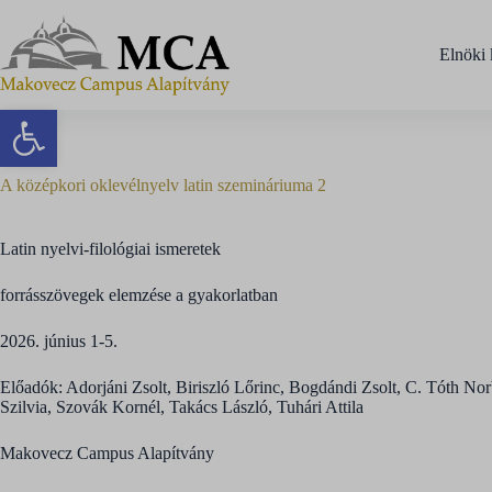
Elnöki 
Eszköztár megnyitása
A középkori oklevélnyelv latin szemináriuma 2
Latin nyelvi-filológiai ismeretek
forrásszövegek elemzése a gyakorlatban
2026. június 1-5.
Előadók: Adorjáni Zsolt, Biriszló Lőrinc, Bogdándi Zsolt, C. Tóth 
Szilvia, Szovák Kornél, Takács László, Tuhári Attila
Makovecz Campus Alapítvány