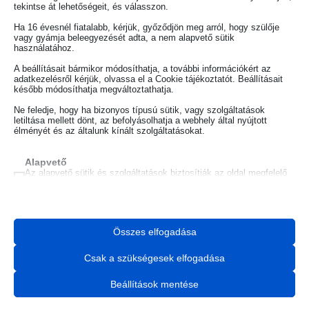
tekintse át lehetőségeit, és válasszon.
Ha 16 évesnél fiatalabb, kérjük, győződjön meg arról, hogy szülője
vagy gyámja beleegyezését adta, a nem alapvető sütik
használatához.
A beállításait bármikor módosíthatja, a további információkért az
Kutatónk dedikált az Ünnepi Könyvhéten a Szent István
adatkezelésről kérjük, olvassa el a Cookie tájékoztatót. Beállításait
Társulatnál
később módosíthatja megváltoztathatja.
Ne feledje, hogy ha bizonyos típusú sütik, vagy szolgáltatások
letiltása mellett dönt, az befolyásolhatja a webhely által nyújtott
A Szent István Társulat közreműködésével megjelent Edith Stein:
élményét és az általunk kínált szolgáltatásokat.
Véges és Öröklét c. műve, melyet kutatónk, Varga-Jani Anna fordított.
Részletek az alábbi linkeken:
Alapvető
Az alapvető sütik és szolgáltatások biztosítják az oldal megfelelő
https://szitkonyvek.hu/veges-es-orok-let-81705
működéséhez. Ezek a sütik és szolgáltatások a GDPR szerint nem
https://szentistvankonyvhet.hu/dedikalasok/
igénylik a felhasználó hozzájárulását.
Részletek megjelenítése
Statisztikai
Összes elfogadása
A statisztikai sütik és szolgáltatások felhasználási információkat
mhcookie
gyűjtenek, amelyek lehetővé teszik számunkra, hogy betekintést
nyerjünk abba, hogyan lépnek kapcsolatba látogatóink a
wordpress_*
Csak a szükségesek elfogadása
weboldalunkkal.
wordpress_logged_in_*
Részletek megjelenítése
Beállítások mentése
wordpress_test_cookie
Egyéb szolgáltatások
Ez a kategória minden olyan sütit, domaint és szolgáltatást