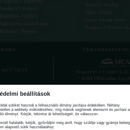
édelmi beállítások
ldal sütiket használ a felhasználói élmény javítása érdekében. Néhány
tetlen a webhely működéséhez, míg mások segítenek elemezni és javítani a
lói élményt. Kérjük, tekintse át lehetőségeit, és válasszon.
snél fiatalabb, kérjük, győződjön meg arról, hogy szülője vagy gyámja belee
em alapvető sütik használatához.