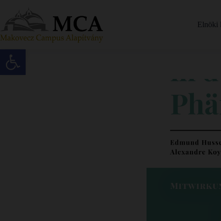
Elnöki 
Eszköztár megnyitása