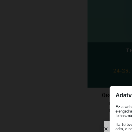
Adatv
Ez a webo
elengedhe
felhaszná
Ha 16 éve
adta, a n