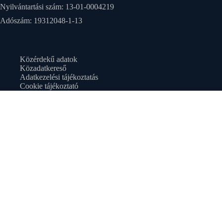
Nyilvántartási szám: 13-01-0004219
Adószám: 19312048-1-13
Közérdekű adatok
Közadatkereső
Adatkezelési tájékoztatás
Cookie tájékoztató
FELHÍVÁS A HITELEZŐK RÉSZÉRE
Ezúton felhívjuk a Makovecz Campus Alapítvány
hitelezőit, hogy a követeléseiket a közfeladatként
felsőoktatási tevékenységet nem ellátó közfeladatot
ellátó közérdekű vagyonkezelő alapítványok,
valamint közérdekű vagyonkezelő alapítvány
megszüntetésével kapcsolatos intézkedésekről szóló
1226/2026. (VII. 14.) Korm. határozat (továbbiakban:
„Kormányhatározat”) közzétételét követő negyven
napon belül jelentsék be az elszámolási biztosnak. A
bejelentés akkor is szükséges, ha a követeléssel