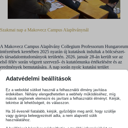
Szakmai nap a Makovecz Campus Alapítványnál
A Makovecz Campus Alapítvány Collegium Professorum Hungarorum
intézetének keretében 2025 nyarán új kutatások indultak a bölcsészet-
és társadalomtudományok területén. 2026. január 28-án került sor az
első félév során végzett szervező- és kutatómunka értékelésére és az
eredmények bemutatására. A nap során nyolc kutatási terület
mutatkozott be, a kutatás- és kutatócsoport-vezetők 20-25 perces,
vetített képes előadások formájában tárták a közönség elé
Adatvédelmi beállítások
tájékoztatójukat. A közgazdaságtant két, a nyelvészetet egy, a
történettudományt négy, a művészettörténet két, a régészetet két, az
Ez a weboldal sütiket használ a felhasználói élmény javítása
ókortudományt két, a szociológiát négy és a vallásbölcselet egy
érdekében. Néhány elengedhetetlen a webhely működéséhez, míg
előadás képviselte. Az előadások nem csak az elvégzett munkáról
mások segítenek elemezni és javítani a felhasználói élményt. Kérjük,
tekintse át lehetőségeit, és válasszon.
adtak számot, de felvázolták a rövid és hosszú távú célokat, továbbá
bemutatták az egyes projektekben résztvevő kutatói csapatatot, és
Ha 16 évesnél fiatalabb, kérjük, győződjön meg arról, hogy szülője
beszámoltak a munkakörülményekről. A kutatási területek fókusza
vagy gyámja beleegyezését adta, a nem alapvető sütik
azon hiánypótló kutatások elvégzésére esett, melyek az elmúlt hetvenöt
használatához.
év során elmaradtak. Az előadók célja az volt, hogy a kutatók