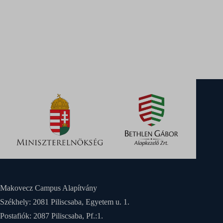
www.makovecz-campus.hu
sm_spd_caution
(kept for: at least one session)
Makovecz Campus Alapítvány
Székhely: 2081 Piliscsaba, Egyetem u. 1.
Postafiók: 2087 Piliscsaba, Pf.:1.