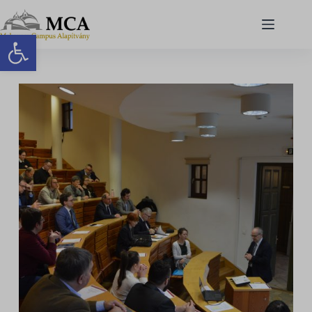
Eszköztár megnyitása